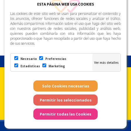
ESTA PÁGINA WEB USA COOKIES
Las cookies de este sitio web se usan para personalizar el contenido y
los anuncios, ofrecer funciones de redes sociales y analizar el tráfico.
Además compartimos información sobre el uso que haga del sitio web
con nuestros partners de redes sociales, publicidad y análisis web,
quienes pueden combinarla con otra información que les haya
proporcionado o que hayan recopilado a partir del uso que haya hecho
de sus servicios.
Necesario
Preferencias
Estadisticas
Marketing
Aviso Legal
Condiciones de uso
Política de
Privacidad
Copyright © Zona Amarilla. Todos los derechos reservados. - Página
web realizada por
Web Las Palmas