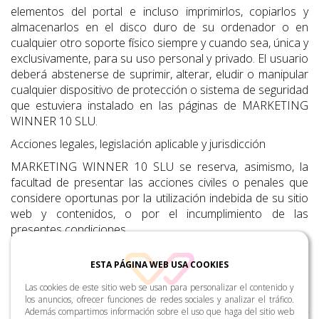
elementos del portal e incluso imprimirlos, copiarlos y
almacenarlos en el disco duro de su ordenador o en
cualquier otro soporte físico siempre y cuando sea, única y
exclusivamente, para su uso personal y privado. El usuario
deberá abstenerse de suprimir, alterar, eludir o manipular
cualquier dispositivo de protección o sistema de seguridad
que estuviera instalado en las páginas de MARKETING
WINNER 10 SLU.
Acciones legales, legislación aplicable y jurisdicción
MARKETING WINNER 10 SLU se reserva, asimismo, la
facultad de presentar las acciones civiles o penales que
considere oportunas por la utilización indebida de su sitio
web y contenidos, o por el incumplimiento de las
presentes condiciones.
La relación entre el usuario y el prestador se regirá por la
ESTA PÁGINA WEB USA COOKIES
normativa vigente y de aplicación en el territorio español.
De surgir cualquier controversia las partes podrán
Las cookies de este sitio web se usan para personalizar el contenido y
someter sus conflictos a arbitraje o acudir a la jurisdicción
los anuncios, ofrecer funciones de redes sociales y analizar el tráfico.
Además compartimos información sobre el uso que haga del sitio web
ordinaria cumpliendo con las normas sobre jurisdicción y