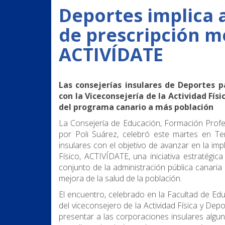
Deportes implica a
de prescripción mé
ACTIVÍDATE
Las consejerías insulares de Deportes 
con la Viceconsejería de la Actividad Fí
del programa canario a más población
La Consejería de Educación, Formación Profesi
por Poli Suárez, celebró este martes en Te
insulares con el objetivo de avanzar en la imp
Físico, ACTIVÍDATE, una iniciativa estratégi
conjunto de la administración pública canaria
mejora de la salud de la población.
El encuentro, celebrado en la Facultad de Ed
del viceconsejero de la Actividad Física y De
presentar a las corporaciones insulares alg