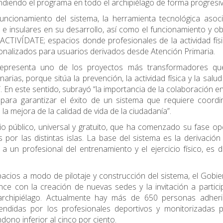
endiendo el programa en todo el archipiélago de forma progresiv
funcionamiento del sistema, la herramienta tecnológica asoc
s e insulares en su desarrollo, así como el funcionamiento y ob
 ACTIVÍDATE; espacios donde profesionales de la actividad físi
nalizados para usuarios derivados desde Atención Primaria.
epresenta uno de los proyectos más transformadores qu
ias, porque sitúa la prevención, la actividad física y la salud
”. En este sentido, subrayó “la importancia de la colaboración en
 para garantizar el éxito de un sistema que requiere coordi
a mejora de la calidad de vida de la ciudadanía”.
o público, universal y gratuito, que ha comenzado su fase op
 por las distintas islas. La base del sistema es la derivación
a un profesional del entrenamiento y el ejercicio físico, es de
acios a modo de pilotaje y construcción del sistema, el Gobi
nce con la creación de nuevas sedes y la invitación a partici
archipiélago. Actualmente hay más de 650 personas adheri
didas por los profesionales deportivos y monitorizadas p
dono inferior al cinco por ciento.