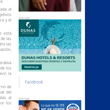
a.
iada al
jetivos
Publicidad
ca y el
e está
 de las
tre las
nación,
erativa
 de los
cir, la
Facebook
erno de
par del
das al
Publicidad
or los