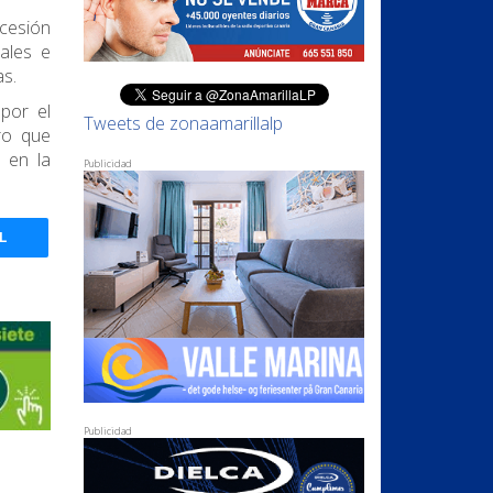
 cesión
ales e
as.
por el
Tweets de zonaamarillalp
ro que
 en la
Publicidad
L
Publicidad