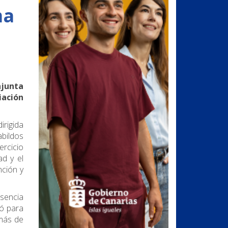
ma
njunta
iación
irigida
bildos
ercicio
ad y el
nción y
esencia
ió para
emás de