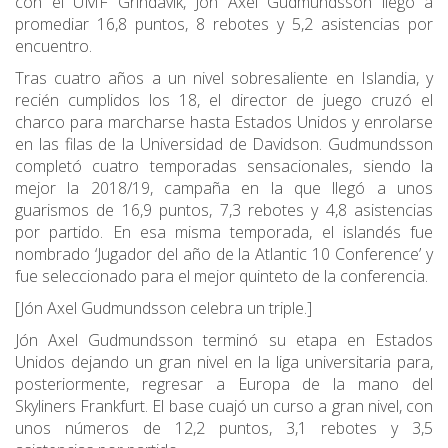
con el UMF Grindavík, Jón Axel Gudmundsson llegó a
promediar 16,8 puntos, 8 rebotes y 5,2 asistencias por
encuentro.
Tras cuatro años a un nivel sobresaliente en Islandia, y
recién cumplidos los 18, el director de juego cruzó el
charco para marcharse hasta Estados Unidos y enrolarse
en las filas de la Universidad de Davidson. Gudmundsson
completó cuatro temporadas sensacionales, siendo la
mejor la 2018/19, campaña en la que llegó a unos
guarismos de 16,9 puntos, 7,3 rebotes y 4,8 asistencias
por partido. En esa misma temporada, el islandés fue
nombrado ‘Jugador del año de la Atlantic 10 Conference’ y
fue seleccionado para el mejor quinteto de la conferencia.
[Jón Axel Gudmundsson celebra un triple.]
Jón Axel Gudmundsson terminó su etapa en Estados
Unidos dejando un gran nivel en la liga universitaria para,
posteriormente, regresar a Europa de la mano del
Skyliners Frankfurt. El base cuajó un curso a gran nivel, con
unos números de 12,2 puntos, 3,1 rebotes y 3,5