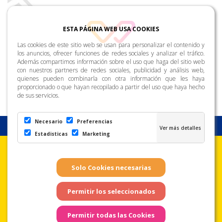
ESTA PÁGINA WEB USA COOKIES
Las cookies de este sitio web se usan para personalizar el contenido y
los anuncios, ofrecer funciones de redes sociales y analizar el tráfico.
Además compartimos información sobre el uso que haga del sitio web
con nuestros partners de redes sociales, publicidad y análisis web,
quienes pueden combinarla con otra información que les haya
proporcionado o que hayan recopilado a partir del uso que haya hecho
de sus servicios.
Necesario
Preferencias
Estadisticas
Marketing
Aviso Legal
Condiciones de uso
Política de
Privacidad
Copyright © Zona Amarilla. Todos los derechos reservados. - Página
web realizada por
Web Las Palmas