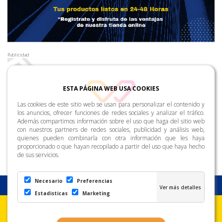
Publicidad
ESTA PÁGINA WEB USA COOKIES
Las cookies de este sitio web se usan para personalizar el contenido y
los anuncios, ofrecer funciones de redes sociales y analizar el tráfico.
Además compartimos información sobre el uso que haga del sitio web
con nuestros partners de redes sociales, publicidad y análisis web,
quienes pueden combinarla con otra información que les haya
proporcionado o que hayan recopilado a partir del uso que haya hecho
de sus servicios.
Necesario
Preferencias
Estadisticas
Marketing