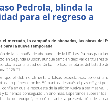
aso Pedrola, blinda la
idad para el regreso a
a el mercado, la campaña de abonados, las obras del E
vos para la nueva temporada
ción de la campaña de abonados de la UD Las Palmas para lan
o en Segunda División, aunque también dejó varios titulares s
edrola, la continuidad de Dinko Horkaš, las obras del Estadio 
rada 2026-27.
r en que el club no alimentará falsas expectativas, pero sí am
os. Lo primero son los 50 puntos, después el play off y, si p
l, confía en que la respuesta de la afición vuelva a ser masiva. 
es y lo hemos conseguido un año más. Esperamos superar los
l lado del equipo", explicó durante la presentación de la c