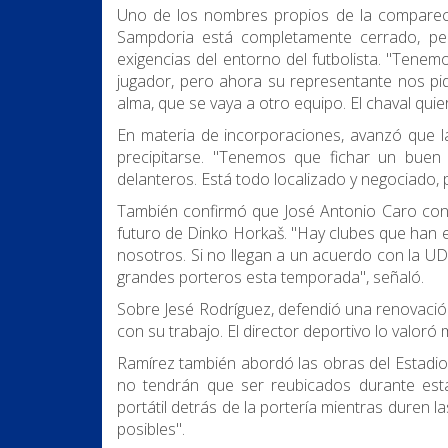
Uno de los nombres propios de la comparece
Sampdoria está completamente cerrado, pe
exigencias del entorno del futbolista. "Tene
jugador, pero ahora su representante nos pid
alma, que se vaya a otro equipo. El chaval qui
En materia de incorporaciones, avanzó que la 
precipitarse. "Tenemos que fichar un buen
delanteros. Está todo localizado y negociado,
También confirmó que José Antonio Caro cont
futuro de Dinko Horkaš. "Hay clubes que han
nosotros. Si no llegan a un acuerdo con la U
grandes porteros esta temporada", señaló.
Sobre Jesé Rodríguez, defendió una renovaci
con su trabajo. El director deportivo lo valor
Ramírez también abordó las obras del Estadi
no tendrán que ser reubicados durante esta
portátil detrás de la portería mientras duren
posibles".