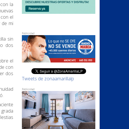
con la
nuevas
 con el
r de mi
Publicidad
lla sin
 o dos
obre el
 de con
ner dos
Tweets de zonaamarillalp
inuidad
Publicidad
ó.
aciente
 grada
lestias