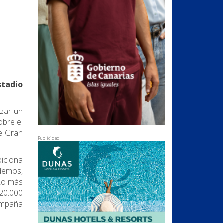
stadio
zar un
obre el
de Gran
Publicidad
biciona
odemos,
"Lo más
 20.000
ampaña