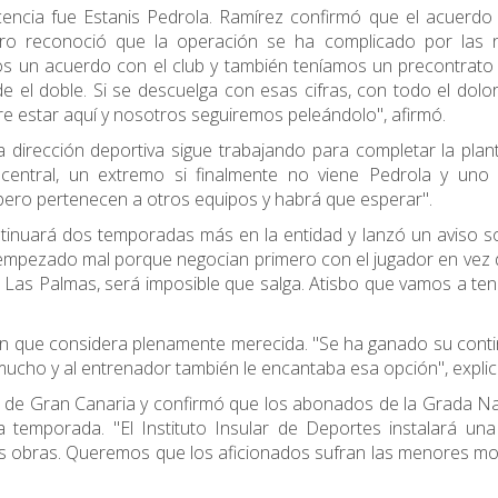
ncia fue Estanis Pedrola. Ramírez confirmó que el acuerdo 
ro reconoció que la operación se ha complicado por las 
mos un acuerdo con el club y también teníamos un precontrato
e el doble. Si se descuelga con esas cifras, con todo el dolo
ere estar aquí y nosotros seguiremos peleándolo", afirmó.
dirección deportiva sigue trabajando para completar la planti
 central, un extremo si finalmente no viene Pedrola y uno
 pero pertenecen a otros equipos y habrá que esperar".
inuará dos temporadas más en la entidad y lanzó un aviso s
 empezado mal porque negocian primero con el jugador en vez
D Las Palmas, será imposible que salga. Atisbo que vamos a te
ón que considera plenamente merecida. "Se ha ganado su cont
ó mucho y al entrenador también le encantaba esa opción", explic
o de Gran Canaria y confirmó que los abonados de la Grada N
 temporada. "El Instituto Insular de Deportes instalará una
 las obras. Queremos que los aficionados sufran las menores mo