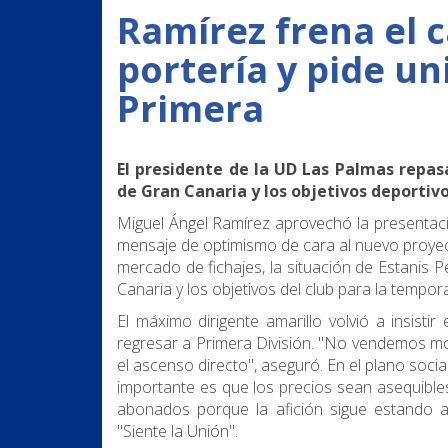
Ramírez frena el c
portería y pide un
Primera
El presidente de la UD Las Palmas repas
de Gran Canaria y los objetivos deporti
Miguel Ángel Ramírez aprovechó la presenta
mensaje de optimismo de cara al nuevo proyect
mercado de fichajes, la situación de Estanis P
Canaria y los objetivos del club para la tempo
El máximo dirigente amarillo volvió a insisti
regresar a Primera División. "No vendemos mot
el ascenso directo", aseguró. En el plano socia
importante es que los precios sean asequibl
abonados porque la afición sigue estando a
"Siente la Unión".