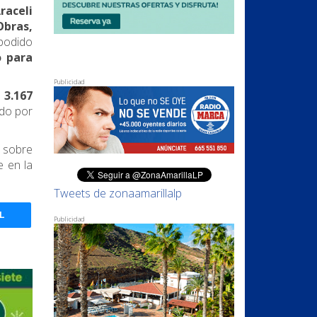
raceli
Obras,
podido
 para
Publicidad
y
3.167
ndo por
 sobre
e en la
Tweets de zonaamarillalp
L
Publicidad