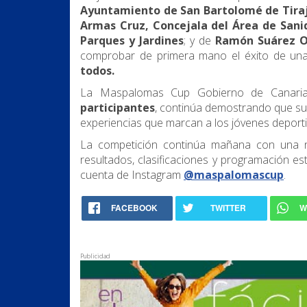
Ayuntamiento de San Bartolomé de Tira
Armas Cruz, Concejala del Área de Sanid
Parques y Jardines
; y de
Ramón Suárez Oj
comprobar de primera mano el éxito de una a
todos.
La Maspalomas Cup Gobierno de Canari
participantes
, continúa demostrando que su
experiencias que marcan a los jóvenes deportis
La competición continúa mañana con una nu
resultados, clasificaciones y programación est
cuenta de Instagram
@maspalomascup
.
FACEBOOK
TWITTER
W
Publicidad