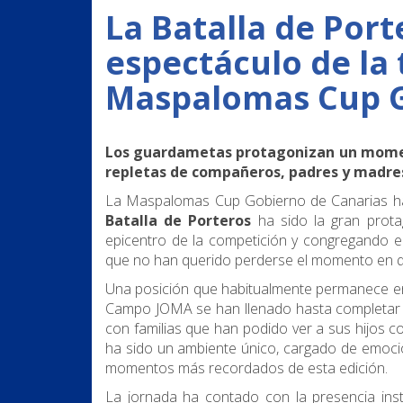
La Batalla de Port
espectáculo de la 
Maspalomas Cup G
Los guardametas protagonizan un moment
repletas de compañeros, padres y madre
La Maspalomas Cup Gobierno de Canarias ha 
Batalla de Porteros
ha sido la gran protag
epicentro de la competición y congregando 
que no han querido perderse el momento en q
Una posición que habitualmente permanece en 
Campo JOMA se han llenado hasta completar 
con familias que han podido ver a sus hijos c
ha sido un ambiente único, cargado de emoci
momentos más recordados de esta edición.
La jornada ha contado con la presencia inst