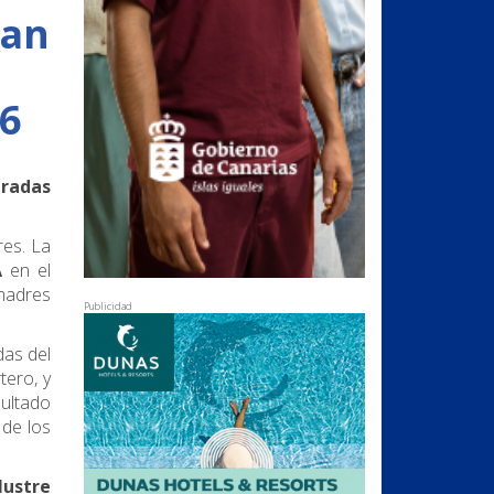
ran
26
gradas
es. La
A
en el
madres
Publicidad
das del
ero, y
sultado
 de los
lustre