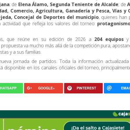
jana
; de
Elena Álamo, Segunda Teniente de Alcalde
; de
A
ad, Comercio, Agricultura, Ganadería y Pesca, Vías y 
eda, Concejal de Deportes del municipio
, quienes han 
ctividad que refleja los valores del torneo:
protagonismo
as, que reúne en su edición de 2026 a
204 equipos
 propuesta va mucho más allá de la competición pura, aposta
tas y a sus familias.
eva jornada de partidos. Toda la información actualizada
á disponible en los canales oficiales del torneo, principalment
HATSAPP
GOOGLE+
PINTEREST
EMAI