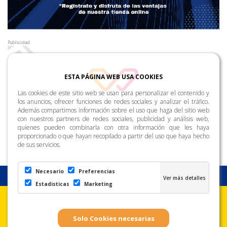
Publicidad
ESTA PÁGINA WEB USA COOKIES
Las cookies de este sitio web se usan para personalizar el contenido y
los anuncios, ofrecer funciones de redes sociales y analizar el tráfico.
Además compartimos información sobre el uso que haga del sitio web
con nuestros partners de redes sociales, publicidad y análisis web,
quienes pueden combinarla con otra información que les haya
proporcionado o que hayan recopilado a partir del uso que haya hecho
de sus servicios.
Necesario
Preferencias
Estadisticas
Marketing