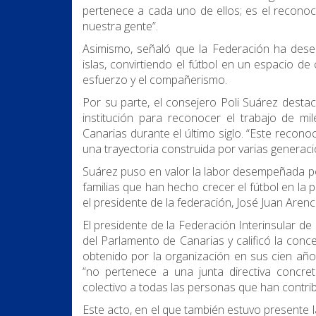
pertenece a cada uno de ellos; es el reconoc
nuestra gente”.
Asimismo, señaló que la Federación ha desem
islas, convirtiendo el fútbol en un espacio de
esfuerzo y el compañerismo.
Por su parte, el consejero Poli Suárez destac
institución para reconocer el trabajo de m
Canarias durante el último siglo. “Este recon
una trayectoria construida por varias generaci
Suárez puso en valor la labor desempeñada por 
familias que han hecho crecer el fútbol en la 
el presidente de la federación, José Juan Arenc
El presidente de la Federación Interinsular d
del Parlamento de Canarias y calificó la conc
obtenido por la organización en sus cien año
“no pertenece a una junta directiva concre
colectivo a todas las personas que han contribu
Este acto, en el que también estuvo presente l