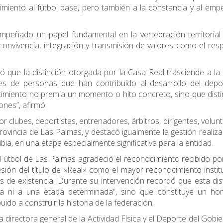
imiento al fútbol base, pero también a la constancia y al em
peñado un papel fundamental en la vertebración territorial
 convivencia, integración y transmisión de valores como el resp
ó que la distinción otorgada por la Casa Real trasciende a la
iles de personas que han contribuido al desarrollo del depo
ocimiento no premia un momento o hito concreto, sino que dist
ones”, afirmó.
clubes, deportistas, entrenadores, árbitros, dirigentes, volunt
provincia de Las Palmas, y destacó igualmente la gestión realiz
ibia, en una etapa especialmente significativa para la entidad.
e Fútbol de Las Palmas agradeció el reconocimiento recibido po
esión del título de «Real» como el mayor reconocimiento instit
s de existencia. Durante su intervención recordó que esta dis
ta ni a una etapa determinada”, sino que constituye un ho
ido a construir la historia de la federación.
a directora general de la Actividad Física y el Deporte del Gobi