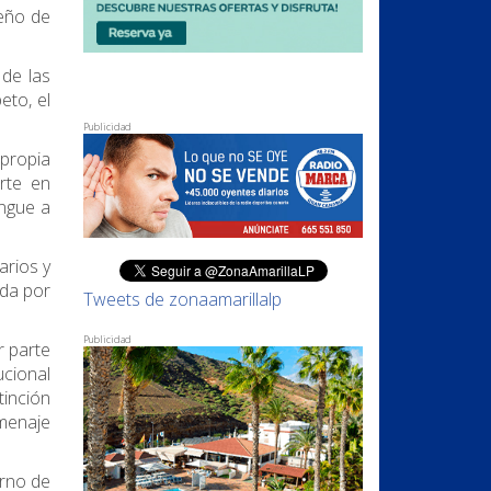
peño de
 de las
eto, el
Publicidad
 propia
rte en
ingue a
arios y
ada por
Tweets de zonaamarillalp
Publicidad
r parte
ucional
tinción
menaje
erno de