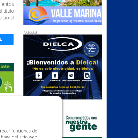
ientos
 título
icio al
Publicidad
L
Publicidad
frecer funciones de
 haga del sitio web