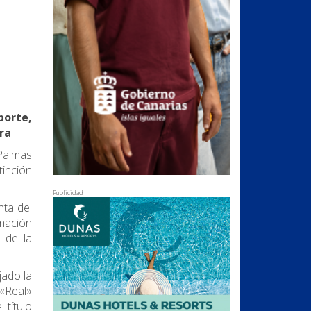
porte,
ura
 Palmas
tinción
Publicidad
nta del
mación
e de la
jado la
 «Real»
 título