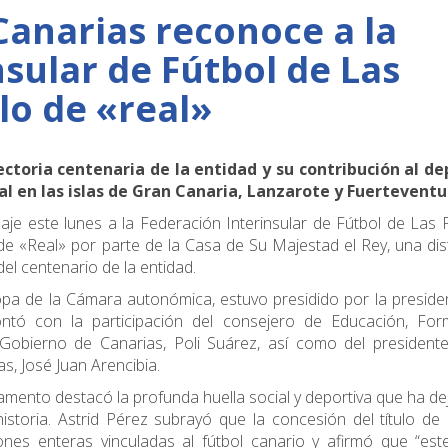
Canarias reconoce a la
sular de Fútbol de Las
lo de «real»
toria centenaria de la entidad y su contribución al de
ial en las islas de Gran Canaria, Lanzarote y Fuertevent
je este lunes a la Federación Interinsular de Fútbol de Las
 de «Real» por parte de la Casa de Su Majestad el Rey, una dis
el centenario de la entidad.
uropa de la Cámara autonómica, estuvo presidido por la preside
ontó con la participación del consejero de Educación, For
l Gobierno de Canarias, Poli Suárez, así como del president
s, José Juan Arencibia.
lamento destacó la profunda huella social y deportiva que ha de
storia. Astrid Pérez subrayó que la concesión del título de
nes enteras vinculadas al fútbol canario y afirmó que “este