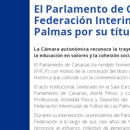
El Parlamento de 
Federación Interin
Palmas por su títu
La Cámara autonómica reconoce la trayec
la educación en valores y la cohesión soc
El Parlamento de Canarias ha rendido homena
(FIFLP) con motivo de la concesión del título
histórica que coincide con la conmemoración d
El acto institucional, celebrado en la Sala E
Parlamento de Canarias, Astrid Pérez, y c
Profesional, Actividad Física y Deportes de
Federación Interinsular de Fútbol de Las Palma
Durante su intervención, la presidenta del Par
Federación a lo largo de sus cien años de hi
reconoce el esfuerzo colectivo de generacio