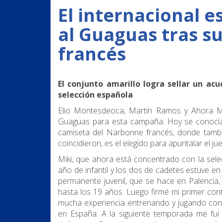
El internacional e
al Guaguas tras s
francés
El conjunto amarillo logra sellar un ac
selección española
Elio Montesdeoca, Martín Ramos y Ahora Mig
Guaguas para esta campaña. Hoy se conocía 
camiseta del Narbonne francés, donde tamb
coincidieron, es el elegido para apuntalar el j
Miki, que ahora está concentrado con la se
año de infantil y los dos de cadetes estuve en
permanente juvenil, que se hace en Palencia, 
hasta los 19 años. Luego firmé mi primer con
mucha experiencia entrenando y jugando con
en España. A la siguiente temporada me fui