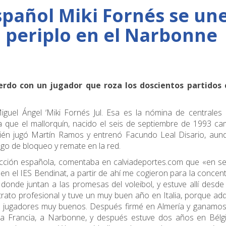
spañol Miki Fornés se un
u periplo en el Narbonne
uerdo con un jugador que roza los doscientos partidos 
uel Ángel ‘Miki Fornés Jul. Esa es la nómina de centrales 
que el mallorquín, nacido el seis de septiembre de 1993 cam
ién jugó Martín Ramos y entrenó Facundo Leal Disario, aun
uego de bloqueo y remate en la red.
lección española, comentaba en calviadeportes.com que «en s
 en el IES Bendinat, a partir de ahí me cogieron para la concen
donde juntan a las promesas del voleibol, y estuve allí desde
trato profesional y tuve un muy buen año en Italia, porque ad
 jugadores muy buenos. Después firmé en Almería y ganamos l
 a Francia, a Narbonne, y después estuve dos años en Bélgi