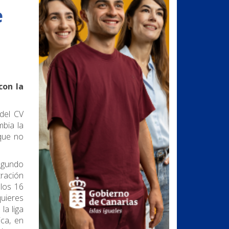
e
con la
del CV
bia la
que no
egundo
tración
 los 16
quieres
a liga
ca, en