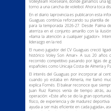
Volleyteam Roeselare, donde ganamos una liga
torno a una cancha de voleibol. Ahora toca di
En el diario laprovincia.es publicaron esta info
Guaguas continúa reforzando su plantilla de
para la temporada 2026-27. Desde Palma de 
aterriza en el conjunto amarillo con la ilus
«llama la atención a cualquier jugador». Inte
liderazgo en la red.
El nuevo jugador del CV Guaguas creció ligad
histórico Voley Son Amar». A sus 20 años di
recorrido competitivo pasando por ligas de gr
españoles como Unicaja Costa de Almería y P
El interés del Guaguas por incorporar al cen
cuando yo estaba en Almería, me llamó much
explica Fornés. El balear reconoce que siemp
Juan Ruiz Ramos venía de tiempo atrás, au
operación: «Este año se dio la gran oportunid
físico, de experiencia y de madurez deportiv
ayuda a ser más eficiente en cada jugada», as