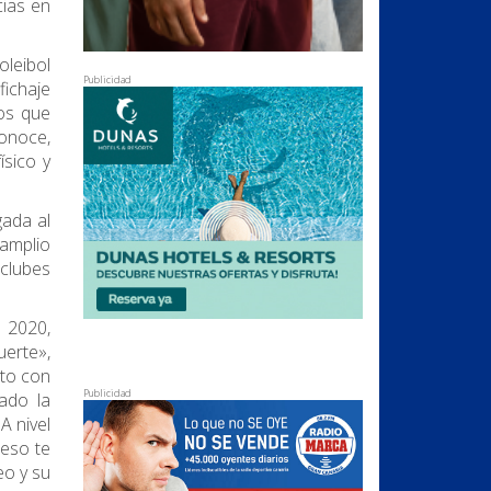
cias en
oleibol
Publicidad
fichaje
os que
conoce,
ísico y
gada al
 amplio
 clubes
n 2020,
erte»,
cto con
Publicidad
ado la
A nivel
 eso te
eo y su