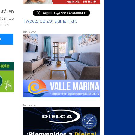
butó en
oza los
Tweets de zonaamarillalp
nno».
Publicidad
L
Publicidad