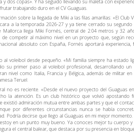
 y dos copas». Y ha seguido llevando su maleta con experien
sfrutar trabajando duro en el CV Guaguas.
rmación sobre la llegada de Miki a las filas amarillas: «El Club V
 cara a la temporada 2026-27 y ya tiene cerrado su segundo 
Mallorca llega Miki Fornés, central de 2.04 metros y 32 añ
ión de competir al máximo nivel en un proyecto que, según re
rnacional absoluto con España, Fornés aportará experiencia, f
o al voleibol desde pequeño. «Mi familia siempre ha estado li
o su primer paso al voleibol profesional, desarrollando un
an nivel como Italia, Francia y Bélgica, además de militar en
amesa Teruel.
tral no es reciente. «Desde el nuevo proyecto del Guaguas e
o la atención. Es un club histórico que volvió apostando fu
re existió admiración mutua entre ambas partes y que el conta
nque por diferentes circunstancias nunca se había concret
ad. Podría decirse que llego al Guaguas en mi mejor momento. 
a estoy en un punto muy bueno. Ya conoces mejor tu cuerpo y
egura el central balear, que destaca por su presencia en bloqu