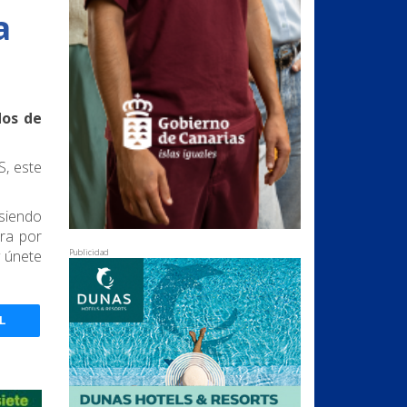
a
dos de
S, este
 siendo
ora por
Publicidad
y únete
L