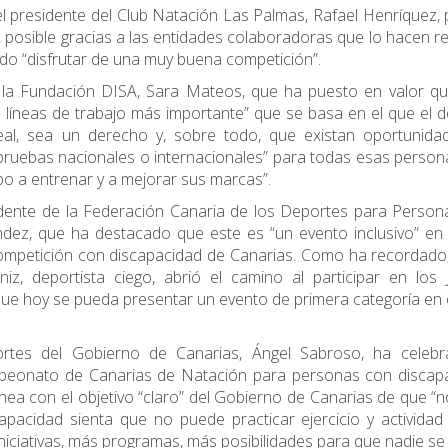
l presidente del Club Natación Las Palmas, Rafael Henríquez, 
 posible gracias a las entidades colaboradoras que lo hacen re
ado “disfrutar de una muy buena competición”.
 la Fundación DISA, Sara Mateos, que ha puesto en valor qu
íneas de trabajo más importante” que se basa en el que el 
eal, sea un derecho y, sobre todo, que existan oportunida
 pruebas nacionales o internacionales” para todas esas perso
o a entrenar y a mejorar sus marcas”.
idente de la Federación Canaria de los Deportes para Perso
dez, que ha destacado que este es “un evento inclusivo” en 
 competición con discapacidad de Canarias. Como ha recordado
iz, deportista ciego, abrió el camino al participar en los 
que hoy se pueda presentar un evento de primera categoría en e
portes del Gobierno de Canarias, Ángel Sabroso, ha celebr
mpeonato de Canarias de Natación para personas con discapa
nea con el objetivo “claro” del Gobierno de Canarias de que “
acidad sienta que no puede practicar ejercicio y actividad f
ciativas, más programas, más posibilidades para que nadie s