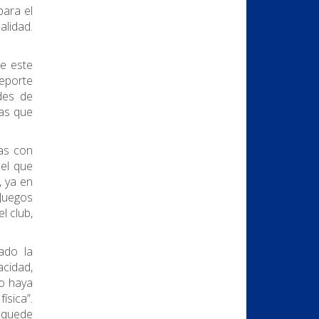
para el
alidad.
e este
deporte
des de
nas que
nas con
el que
, ya en
Juegos
l club,
ado la
cidad,
no haya
ísica”.
e quede