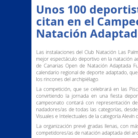
Unos 100 deportist
citan en el Campe
Natación Adaptad
Las instalaciones del Club Natación Las Palm
mejor espectáculo deportivo en la natación 
de Canarias Open de Natación Adaptada Fun
calendario regional de deporte adaptado, que
los rincones del archipiélago.
La competición, que se celebrará en las Pisc
convirtiendo la jornada en una fiesta deport
campeonato contará con representación de 
nadadores/as de todas las categorías, desde 
Visuales e Intelectuales de la categoría Aleví
La organización prevé gradas llenas, con má
competidores/as de natación adaptada del arc