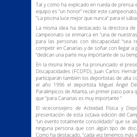
Tal y como ha explicado en rueda de prensa e
equipo es “un honor” recibir este campeonato,
“La piscina luce mejor que nunca” para el sáb
La misma idea ha destacado la directora de
campeonato se enmarca en “una de nuestras l
para las personas con discapacidad “sea r
competir en Canarias y de soñar con llegar a
“dedican una parte muy importante de su tiemp
En la misma línea se ha pronunciado el pres
Discapacidades (FCDPD), Juan Carlos Hernán
participarán también los deportistas de alta
el año 1996 el deportista Miguel Ángel Dén
Paralímpicos de Atlanta, un primer paso para 
que “para Canarias es muy importante “.
El viceconsejero de Actividad Física y De
presentación de esta octava edición del Ca
“un evento totalmente consolidado” que se ali
ninguna persona que con algún tipo de discap
Como ha destacado, “cada vez tenemos más ini