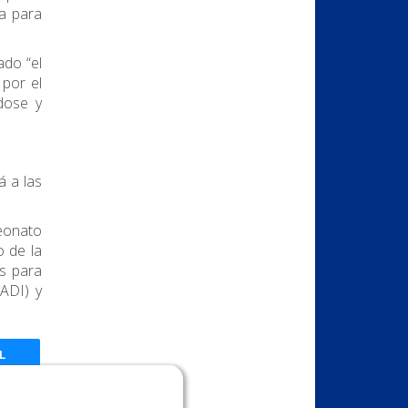
ta para
do “el
 por el
ndose y
á a las
eonato
o de la
s para
ADI) y
L