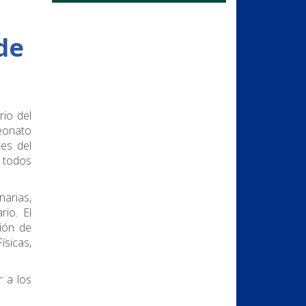
de
rio del
peonato
es del
e todos
narias,
rio. El
ión de
ísicas,
r a los