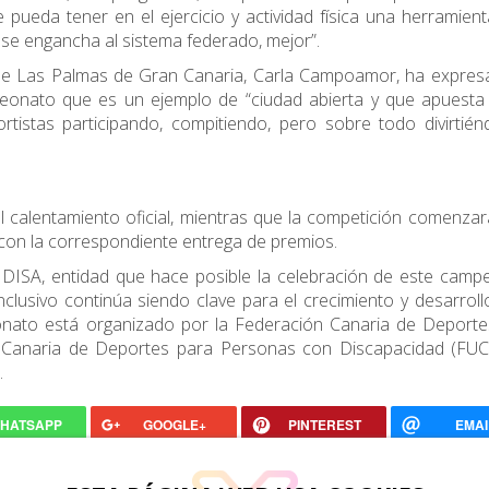
 pueda tener en el ejercicio y actividad física una herramien
s se engancha al sistema federado, mejor”.
de Las Palmas de Gran Canaria, Carla Campoamor, ha expresa
peonato que es un ejemplo de “ciudad abierta y que apuesta
tistas participando, compitiendo, pero sobre todo divirtié
l calentamiento oficial, mientras que la competición comenzar
 con la correspondiente entrega de premios.
 DISA, entidad que hace posible la celebración de este camp
clusivo continúa siendo clave para el crecimiento y desarroll
nato está organizado por la Federación Canaria de Deporte
 Canaria de Deportes para Personas con Discapacidad (FUC
.
HATSAPP
GOOGLE+
PINTEREST
EMAI