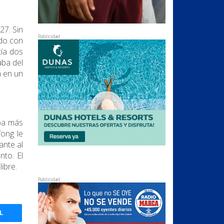
27. Sin
Publicidad
ndo con
tía dos
aba del
a en un
aba más
Wong le
ante al
nto. El
libre.
Publicidad
L