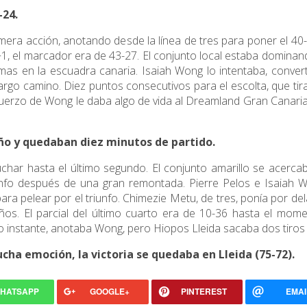
-24.
ra acción, anotando desde la línea de tres para poner el 40-
2+1, el marcador era de 43-27. El conjunto local estaba domina
emas en la escuadra canaria. Isaiah Wong lo intentaba, conver
rgo camino. Diez puntos consecutivos para el escolta, que tir
sfuerzo de Wong le daba algo de vida al Dreamland Gran Canari
leño y quedaban diez minutos de partido.
luchar hasta el último segundo. El conjunto amarillo se acerc
unfo después de una gran remontada. Pierre Pelos e Isaiah 
ara pelear por el triunfo. Chimezie Metu, de tres, ponía por del
ños. El parcial del último cuarto era de 10-36 hasta el mome
o instante, anotaba Wong, pero Hiopos Lleida sacaba dos tiros 
cha emoción, la victoria se quedaba en Lleida (75-72).
HATSAPP
GOOGLE+
PINTEREST
EMAI