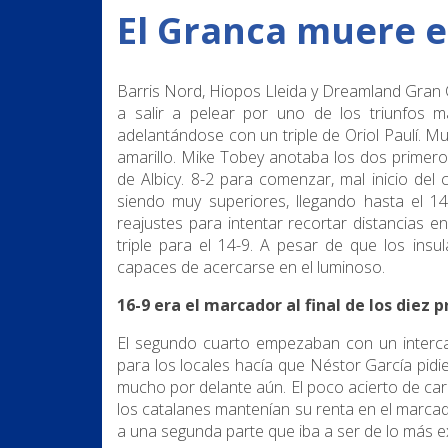
El Granca muere en
Barris Nord, Hiopos Lleida y Dreamland Gran 
a salir a pelear por uno de los triunfos
adelantándose con un triple de Oriol Paulí. M
amarillo. Mike Tobey anotaba los dos primer
de Albicy. 8-2 para comenzar, mal inicio del
siendo muy superiores, llegando hasta el 1
reajustes para intentar recortar distancias e
triple para el 14-9. A pesar de que los in
capaces de acercarse en el luminoso.
16-9 era el marcador al final de los diez
El segundo cuarto empezaban con un interca
para los locales hacía que Néstor García pid
mucho por delante aún. El poco acierto de ca
los catalanes mantenían su renta en el marcad
a una segunda parte que iba a ser de lo más e