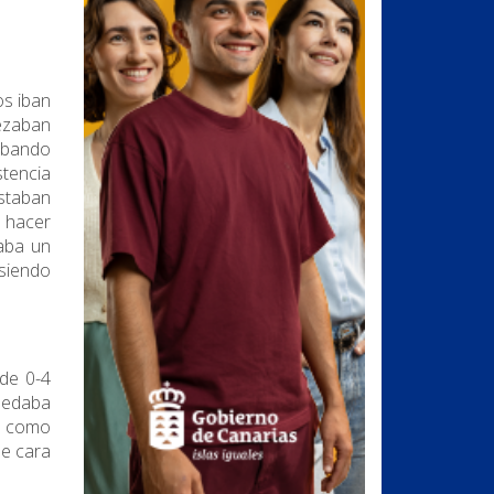
os iban
ezaban
l bando
stencia
estaban
 hacer
taba un
siendo
de 0-4
quedaba
ía como
de cara