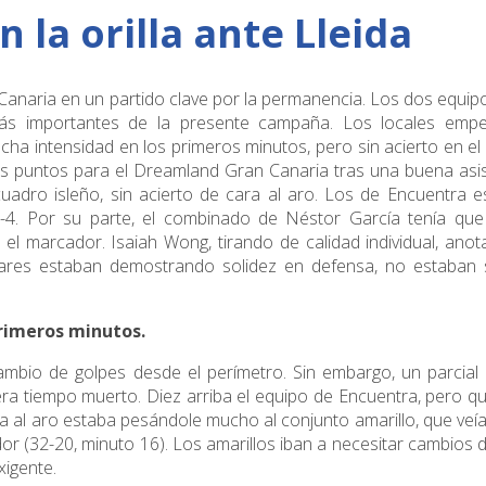
 la orilla ante Lleida
Canaria en un partido clave por la permanencia. Los dos equip
 más importantes de la presente campaña. Los locales emp
ucha intensidad en los primeros minutos, pero sin acierto en e
os puntos para el Dreamland Gran Canaria tras una buena asi
 cuadro isleño, sin acierto de cara al aro. Los de Encuentra 
4-4. Por su parte, el combinado de Néstor García tenía que
n el marcador. Isaiah Wong, tirando de calidad individual, ano
sulares estaban demostrando solidez en defensa, no estaban 
 primeros minutos.
mbio de golpes desde el perímetro. Sin embargo, un parcial 
iera tiempo muerto. Diez arriba el equipo de Encuentra, pero 
ra al aro estaba pesándole mucho al conjunto amarillo, que ve
or (32-20, minuto 16). Los amarillos iban a necesitar cambios 
xigente.