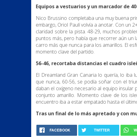
Equipos a vestuarios y un marcador de 40
Nico Brussino completaba una muy buena prime
embargo, Oriol Paulí volvía a anotar. Con un 
claridad sobre la pista. 48-29, muchos probl
puntos más, pero había que recorrer aún un la
carro más que nunca para los amarillos. El e
momento clave del partido.
56-46, recortaba distancias el cuadro is
El Dreamland Gran Canaria lo quería, lo iba 
que nunca, 60-56, se podía soñar con el tri
daban el oxígeno necesario al equipo insular p
conjunto amarillo. Momento clave de los isle
encuentro iba a estar empatado hasta el últim
Tras un final de lo más apretado y con mu
FACEBOOK
TWITTER
W