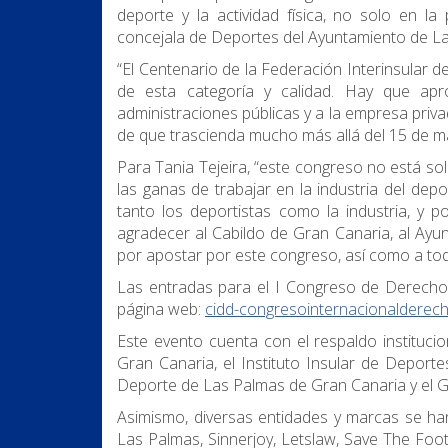
deporte y la actividad física, no solo en l
concejala de Deportes del Ayuntamiento de L
“El Centenario de la Federación Interinsular
de esta categoría y calidad. Hay que apr
administraciones públicas y a la empresa pri
de que trascienda mucho más allá del 15 de m
Para Tania Tejeira, “este congreso no está sol
las ganas de trabajar en la industria del d
tanto los deportistas como la industria, y
agradecer al Cabildo de Gran Canaria, al Ay
por apostar por este congreso, así como a to
Las entradas para el I Congreso de Derecho
página web:
cidd-congresointernacionalderec
Este evento cuenta con el respaldo instituci
Gran Canaria, el Instituto Insular de Deportes
Deporte de Las Palmas de Gran Canaria y el G
Asimismo, diversas entidades y marcas se han s
Las Palmas, Sinnerjoy, Letslaw, Save The Foot