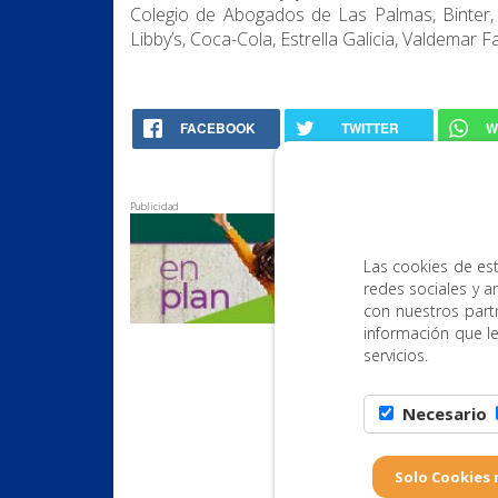
Colegio de Abogados de Las Palmas, Binter, A
Libby’s, Coca-Cola, Estrella Galicia, Valdemar 
FACEBOOK
TWITTER
W
Publicidad
Las cookies de est
redes sociales y a
con nuestros part
información que l
servicios.
Necesario