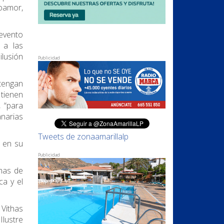
poamor,
 evento
 a las
ilusión
Publicidad
 tengan
 tienen
 “para
anarias
Tweets de zonaamarillalp
 en su
Publicidad
lmas de
ca y el
 Vithas
Ilustre