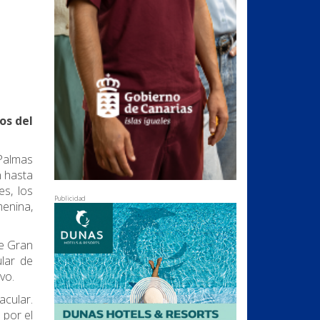
os del
 Palmas
n
hasta
s, los
Publicidad
menina,
de Gran
ular de
vo.
acular.
 por el