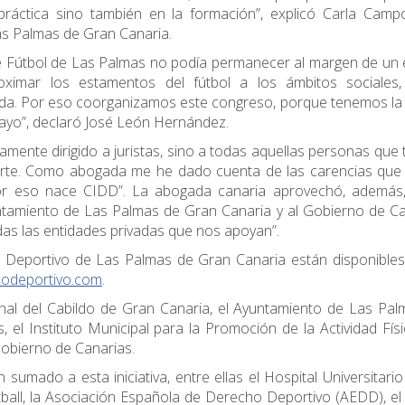
a práctica sino también en la formación”, explicó Carla Cam
as Palmas de Gran Canaria.
 de Fútbol de Las Palmas no podía permanecer al margen de un
oximar los estamentos del fútbol a los ámbitos sociales,
vada. Por eso coorganizamos este congreso, porque tenemos la 
ayo”, declaró José León Hernández.
amente dirigido a juristas, sino a todas aquellas personas que
eporte. Como abogada me he dado cuenta de las carencias que
 por eso nace CIDD”. La abogada canaria aprovechó, además,
untamiento de Las Palmas de Gran Canaria y al Gobierno de C
das las entidades privadas que nos apoyan”.
 Deportivo de Las Palmas de Gran Canaria están disponibles
hodeportivo.com
.
onal del Cabildo de Gran Canaria, el Ayuntamiento de Las Pa
, el Instituto Municipal para la Promoción de la Actividad Físi
obierno de Canarias.
umado a esta iniciativa, entre ellas el Hospital Universitario
ball, la Asociación Española de Derecho Deportivo (AEDD), el 