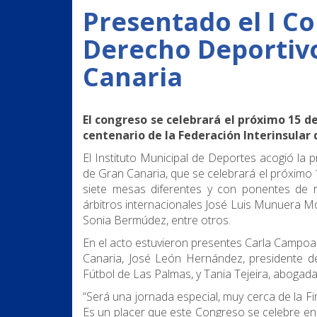
Presentado el I C
Derecho Deportiv
Canaria
El congreso se celebrará el próximo 15 d
centenario de la Federación Interinsular
El Instituto Municipal de Deportes acogió la
de Gran Canaria, que se celebrará el próximo
siete mesas diferentes y con ponentes de r
árbitros internacionales José Luis Munuera M
Sonia Bermúdez, entre otros.
En el acto estuvieron presentes Carla Campo
Canaria, José León Hernández, presidente de
Fútbol de Las Palmas, y Tania Tejeira, abogad
“Será una jornada especial, muy cerca de la Fi
Es un placer que este Congreso se celebre en