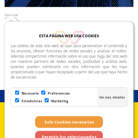
Publicidad
ESTA PÁGINA WEB USA COOKIES
Las cookies de este sitio web se usan para personalizar el contenido y
los anuncios, ofrecer funciones de redes sociales y analizar el tráfico.
Además compartimos información sobre el uso que haga del sitio web
con nuestros partners de redes sociales, publicidad y análisis web,
quienes pueden combinarla con otra información que les haya
proporcionado o que hayan recopilado a partir del uso que haya hecho
de sus servicios.
Necesario
Preferencias
Estadisticas
Marketing
Aviso Legal
Condiciones de uso
Política de
Privacidad