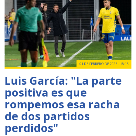
01 DE FEBRERO DE 2026 - 18:15
Luis García: "La parte
positiva es que
rompemos esa racha
de dos partidos
perdidos"