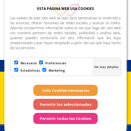
ESTA PÁGINA WEB USA COOKIES
Las cookies de este sitio web se usan para personalizar el contenido y
los anuncios, ofrecer funciones de redes sociales y analizar el tráfico.
Además compartimos información sobre el uso que haga del sitio web
con nuestros partners de redes sociales, publicidad y análisis web,
quienes pueden combinarla con otra información que les haya
proporcionado o que hayan recopilado a partir del uso que haya hecho
de sus servicios.
Necesario
Preferencias
Estadisticas
Marketing
Aviso Legal
Condiciones de uso
Política de
Privacidad
Copyright © Zona Amarilla. Todos los derechos reservados. - Página
web realizada por
Web Las Palmas