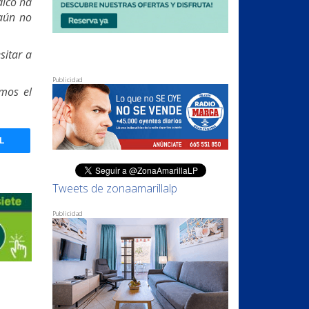
dico ha
 aún no
sitar a
Publicidad
emos el
L
Tweets de zonaamarillalp
Publicidad