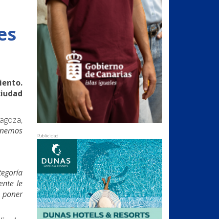
es
iento.
ciudad
ragoza,
tenemos
Publicidad
tegoría
ente le
e poner