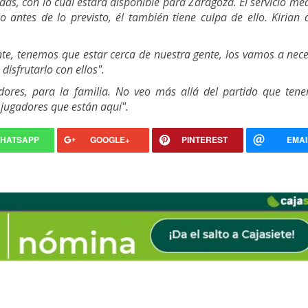
das, con lo cual estará disponible para Zaragoza. El servicio mé
 antes de lo previsto, él también tiene culpa de ello. Kirian
te, tenemos que estar cerca de nuestra gente, los vamos a nece
 disfrutarlo con ellos".
dores, para la familia. No veo más allá del partido que ten
 jugadores que están aquí".
HATSAPP
GOOGLE+
PINTEREST
EMAI