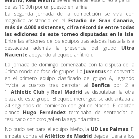
Madrid
y
Real Madrid
se enfrentarán este lunes a partir
de las 10:00h por un puesto en la final.
La segunda jornada de la competición se vivía con
magnífica asistencia en el
Estadio de Gran Canaria,
más de 4.000 asistentes, cifra récord de entre todas
las ediciones de este torneo disputadas en la isla
.
Entre las aficiones de los equipos trasladadas hasta la isla
destacaba además la presencia del grupo
Ultra
Naciente
apoyando al equipo anfitrión.
La jornada de domingo comenzaba con la disputa de la
última ronda de fase de grupos. La
Juventus
se convertía
en el primero equipo clasificado del grupo A, llegando
invicta a cuartos tras derrotar al
Benfica
por 2 a
1.
Athletic Club
y
Real Madrid
se disputaban la otra
plaza de este grupo. El equipo merengue se adelantaba a
24 segundos del comienzo con gol de Nacho. El capitán
blanco
Hugo Fernández
terminaba de sentenciar el
resultado con otro gol en la segunda mitad.
No pudo ser para el equipo isleño, la
UD Las Palmas
. El
empate contra el
Atlético de Madrid
dejaba fuera a los