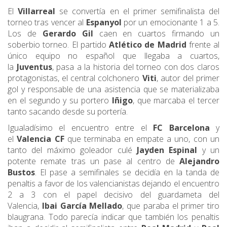
El
Villarreal
se convertía en el primer semifinalista del
torneo tras vencer al
Espanyol
por un emocionante 1 a 5.
Los de
Gerardo Gil
caen en cuartos firmando un
soberbio torneo. El partido
Atlético de Madrid
frente al
único equipo no español que llegaba a cuartos,
la
Juventus
, pasa a la historia del torneo con dos claros
protagonistas, el central colchonero
Viti
, autor del primer
gol y responsable de una asistencia que se materializaba
en el segundo y su portero
Iñigo
, que marcaba el tercer
tanto sacando desde su portería.
Igualadísimo el encuentro entre el
FC Barcelona
y
el
Valencia CF
que terminaba en empate a uno, con un
tanto del máximo goleador culé
Jayden Espinal
y un
potente remate tras un pase al centro de
Alejandro
Bustos
. El pase a semifinales se decidía en la tanda de
penaltis a favor de los valencianistas dejando el encuentro
2 a 3 con el papel decisivo del guardameta del
Valencia,
Ibai García Mellado
, que paraba el primer tiro
blaugrana. Todo parecía indicar que también los penaltis