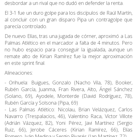
desbordar a un rival que no dudó en defender la renta.
El 3-1 fue un duro golpe para los discípulos de Raúl Martín,
al concluir con un gran disparo Pipa un contragolpe que
parecía controlado.
De nuevo Elías, tras una jugada de córner, aproximó a Las
Palmas Atlético en el marcador a falta de 4 minutos. Pero
no hubo espacio para conseguir la igualada, aunque un
remate alto de Kirian Ramírez fue la mejor aproximación
en este sprint final.
Alineaciones:
- Orihuela: Buigues, Gonzalo (Nacho Vila, 78), Booker,
Rubén García, Juanma, Fran Rivera, Alto, Ángel Sánchez
(Solano, 69), Ayodele, Monterde (David Rodríguez, 78),
Rubén García y Solsona (Pipa, 69)
- Las Palmas Atlético: Nicolau, Brian Velázquez, Carlos
Navarro (Trespalacios, 46), Valentino Raca, Víctor Villote
(Adrián Vázquez, 82), Yoni Pérez, Javi Martínez (Sergio
Ruiz, 66), Jerobe Cáceres (Kirian Ramírez, 66), Elías
Romero, Iván Medina y Sergio Rivarés (Ian Martínez, 72)