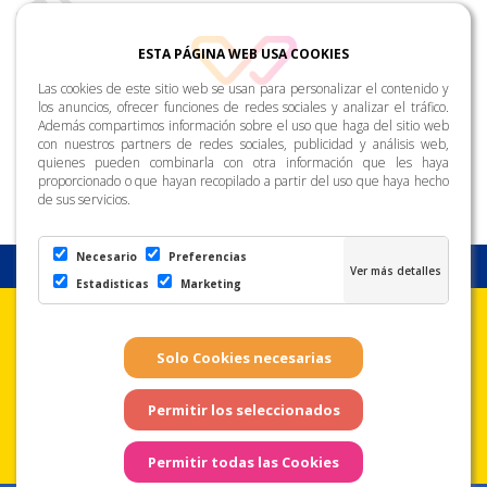
ESTA PÁGINA WEB USA COOKIES
Las cookies de este sitio web se usan para personalizar el contenido y
los anuncios, ofrecer funciones de redes sociales y analizar el tráfico.
Además compartimos información sobre el uso que haga del sitio web
con nuestros partners de redes sociales, publicidad y análisis web,
quienes pueden combinarla con otra información que les haya
proporcionado o que hayan recopilado a partir del uso que haya hecho
de sus servicios.
Necesario
Preferencias
Estadisticas
Marketing
Aviso Legal
Condiciones de uso
Política de
Privacidad
Copyright © Zona Amarilla. Todos los derechos reservados. - Página
web realizada por
Web Las Palmas