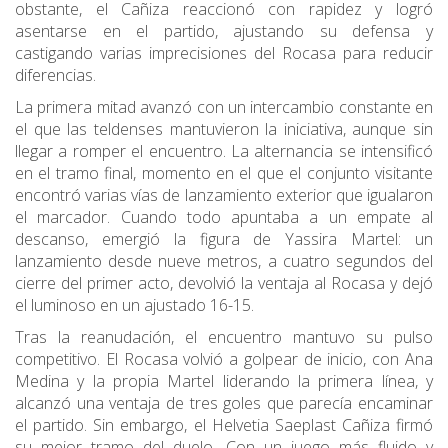
obstante, el Cañiza reaccionó con rapidez y logró
asentarse en el partido, ajustando su defensa y
castigando varias imprecisiones del Rocasa para reducir
diferencias.
La primera mitad avanzó con un intercambio constante en
el que las teldenses mantuvieron la iniciativa, aunque sin
llegar a romper el encuentro. La alternancia se intensificó
en el tramo final, momento en el que el conjunto visitante
encontró varias vías de lanzamiento exterior que igualaron
el marcador. Cuando todo apuntaba a un empate al
descanso, emergió la figura de Yassira Martel: un
lanzamiento desde nueve metros, a cuatro segundos del
cierre del primer acto, devolvió la ventaja al Rocasa y dejó
el luminoso en un ajustado 16-15.
Tras la reanudación, el encuentro mantuvo su pulso
competitivo. El Rocasa volvió a golpear de inicio, con Ana
Medina y la propia Martel liderando la primera línea, y
alcanzó una ventaja de tres goles que parecía encaminar
el partido. Sin embargo, el Helvetia Saeplast Cañiza firmó
su mejor tramo del duelo. Con un juego más fluido y