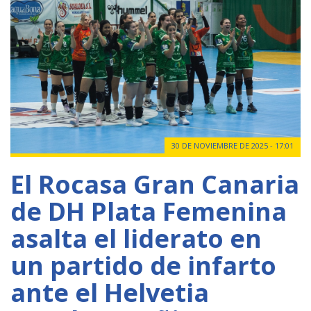
30 DE NOVIEMBRE DE 2025 - 17:01
El Rocasa Gran Canaria
de DH Plata Femenina
asalta el liderato en
un partido de infarto
ante el Helvetia