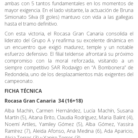
ambas con 5 tantos fundamentales en los momentos de
mayor exigencia. En el lado visitante, la actuación de Bruna
Simionato Silva (8 goles) mantuvo con vida a las gallegas
hasta el tramo definitivo.
Con esta victoria, el Rocasa Gran Canaria consolida el
liderato del Grupo A y reafirma su excelente dinámica en
un encuentro que exigió madurez, temple y un notable
esfuerzo defensivo. El filial teldense afrontará su próximo
compromiso con la moral reforzada, visitando a un
siempre competitivo SAR Rodavigo en “A Bombonera” de
Redondela, uno de los desplazamientos más exigentes del
campeonato.
FICHA TÉCNICA
Rocasa Gran Canaria 34 (16+18)
Alba Machín, Carmen Hernández, Lucía Machín, Susana
Martín (5), Aitana Brito, Claudia Rodríguez, Maria Balint (4),
Noemí Artiles, Yamiley Gómez (5), Alba Gómez, Yassira
Ramírez (7), Aleida Afonso, Ana Medina (6), Ada Aparicio,
Alicia Torres (3) y Yanire Torres (3)