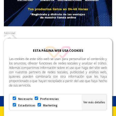
Publicidad
ESTA PÁGINA WEB USA COOKIES
Las cookies de este sitio web se usan para personalizar el contenido y
los anuncios, ofrecer funciones de redes sociales y analizar el tráfico.
Además compartimos información sobre el uso que haga del sitio web
con nuestros partners de redes sociales, publicidad y análisis web,
quienes pueden combinarla con otra información que les haya
proporcionado o que hayan recopilado a partir del uso que haya hecho
de sus servicios.
Necesario
Preferencias
Estadisticas
Marketing