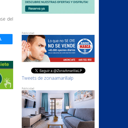
ase del
Publicidad
L
Tweets de zonaamarillalp
Publicidad