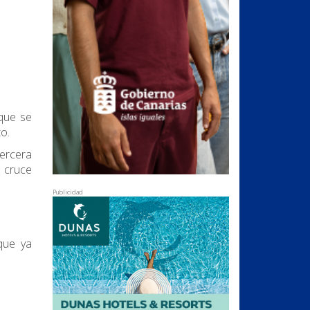
 que se
o.
ercera
 cruce
Publicidad
que ya