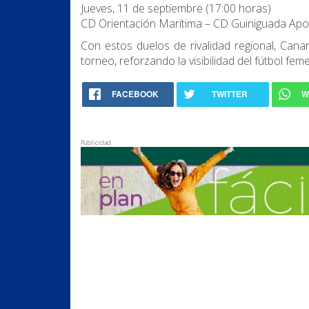
Jueves, 11 de septiembre (17:00 horas)
CD Orientación Marítima – CD Guiniguada Apol
Con estos duelos de rivalidad regional, Cana
torneo, reforzando la visibilidad del fútbol fem
FACEBOOK
TWITTER
W
Publicidad