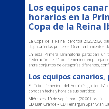
Los equipos canar
horarios en la Pri
Copa de la Reina I
La
Copa de la Reina Iberdrola 2025/2026
dar
disputarán los primeros 16 enfrentamientos de
En esta
Primera Eliminatoria
participan un 
Federación de Fútbol Femenino, emparejados 
entre conjuntos de categorías diferentes, conf
Los equipos canarios, 
El fútbol femenino del Archipiélago tendrá
conocen fecha y hora de sus partidos:
Miércoles, 10 de septiembre (20:00 horas)
CD Juan Grande – CD Femarguín Spar Gran Ca