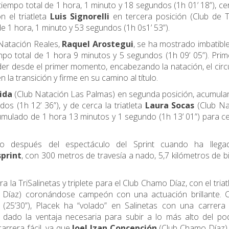
 tiempo total de 1 hora, 1 minuto y 18 segundos (1h 01’ 18”), c
 el triatleta
Luis Signorelli
en tercera posición (Club de T
e 1 hora, 1 minuto y 53 segundos (1h 0s1’ 53”).
e Natación Reales,
Raquel Arostegui
, se ha mostrado imbatibl
empo total de 1 hora 9 minutos y 5 segundos (1h 09’ 05”). Pri
líder desde el primer momento, encabezando la natación, el circ
n la transición y firme en su camino al título.
ida
(Club Natación Las Palmas) en segunda posición, acumula
s (1h 12’ 36”), y de cerca la triatleta
Laura Socas
(Club Na
umulado de 1 hora 13 minutos y 1 segundo (1h 13’ 01”) para ce
o después del espectáculo del Sprint cuando ha llega
sprint
, con 300 metros de travesía a nado, 5,7 kilómetros de bi
 la TriSalinetas y triplete para el Club Chamo Díaz, con el triat
Díaz) coronándose campeón con una actuación brillante. 
25’30”), Placek ha “volado” en Salinetas con una carrera s
 dado la ventaja necesaria para subir a lo más alto del po
rrera fácil, ya que
Joel Izan Concepción
(Club Chamo Díaz) 