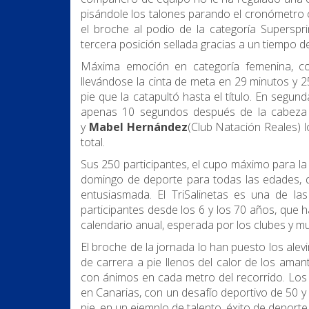
pisándole los talones parando el cronómetro 
el broche al podio de la categoría Supersprin
tercera posición sellada gracias a un tiempo d
Máxima emoción en categoría femenina, 
llevándose la cinta de meta en 29 minutos y 
pie que la catapultó hasta el título. En segund
apenas 10 segundos después de la cabeza 
y
Mabel Hernández
(Club Natación Reales) 
total.
Sus 250 participantes, el cupo máximo para la 
domingo de deporte para todas las edades, qu
entusiasmada. El TriSalinetas es una de la
participantes desde los 6 y los 70 años, que h
calendario anual, esperada por los clubes y m
El broche de la jornada lo han puesto los ale
de carrera a pie llenos del calor de los ama
con ánimos en cada metro del recorrido. Los
en Canarias, con un desafío deportivo de 50 
pie, en un ejemplo de talento, éxito de deporte