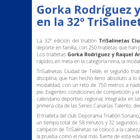
Gorka Rodríguez y
en la 32º TriSalin
La 32ª edición del triatlón
TriSalinetas Ci
deporte en familia, con 250 triatletas que han
Los triatletas
Gorka Rodríguez y Raquel A
rápidos en meta en la categoría reina, la modal
TriSalinetas Ciudad de Telde, el segundo tri
disciplina, que han hecho lleno absoluto a lo 
modalidad, con un reto de 750 metros a nado,
pie. Exigentes condiciones de competición y e
calendario deportivo regional, integrada en 
primera cita de las Series Canarias Talento, d
El triatleta del club Deporama Triatlón Soriano
un tiempo total de 58 minutos y 32 segundos (58
campeón de TriSalinetas se colocó a la cabeza
la prueba como el rival más fuerte de esta ed