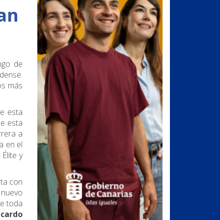
an
ngo de
ldense.
os más
de esta
de esta
rrera a
a en el
Élite y
eta con
l nuevo
te toda
icardo