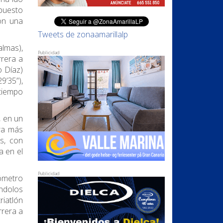
 puesto
on una
Tweets de zonaamarillalp
lmas),
Publicidad
rrera a
 Díaz)
’35”),
 tiempo
, en un
era más
s, con
a en el
Publicidad
lómetro
ándolos
riatlón
rrera a