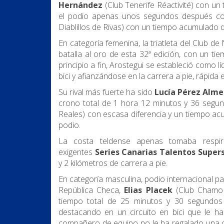
Hernández
(Club Tenerife Réactivité) con un
el podio apenas unos segundos después con
Diablillos de Rivas) con un tiempo acumulado d
En categoría femenina, la triatleta del Club d
batalla al oro de esta 32ª edición, con un ti
principio a fin, Arostegui se estableció como 
bici y afianzándose en la carrera a pie, rápida e
Su rival más fuerte ha sido
Lucía Pérez Alme
crono total de 1 hora 12 minutos y 36 segundo
Reales) con escasa diferencia y un tiempo ac
podio.
La costa teldense apenas tomaba respir
exigentes
Series Canarias Talentos Super
y 2 kilómetros de carrera a pie.
En categoría masculina, podio internacional para
República Checa,
Elias Placek
(Club Chamo 
tiempo total de 25 minutos y 30 segundos (
destacando en un circuito en bici que le ha
compañero de equipo no le ha regalado una ca