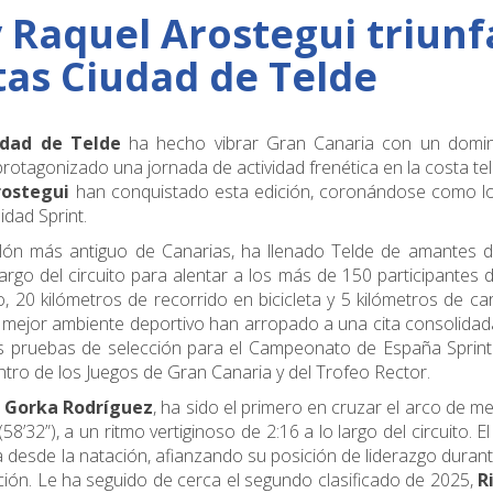
 Raquel Arostegui triunf
etas Ciudad de Telde
udad de Telde
ha hecho vibrar Gran Canaria con un domi
 protagonizado una jornada de actividad frenética en la costa te
rostegui
han conquistado esta edición, coronándose como l
idad Sprint.
atlón más antiguo de Canarias, ha llenado Telde de amantes 
largo del circuito para alentar a los más de 150 participantes 
 20 kilómetros de recorrido en bicicleta y 5 kilómetros de ca
l mejor ambiente deportivo han arropado a una cita consolidad
las pruebas de selección para el Campeonato de España Sprint 
entro de los Juegos de Gran Canaria y del Trofeo Rector.
,
Gorka Rodríguez
, ha sido el primero en cruzar el arco de m
’32”), a un ritmo vertiginoso de 2:16 a lo largo del circuito. E
 desde la natación, afianzando su posición de liderazgo duran
ición. Le ha seguido de cerca el segundo clasificado de 2025,
R