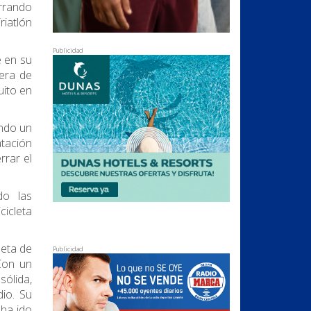
errando
riatlón
Publicidad
e en su
mera de
uito en
ndo un
tación
rrar el
do las
cicleta
leta de
Publicidad
Con un
ólida,
dio. Su
ha ido