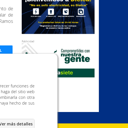
ento de
ular de
e Ramos
Publicidad
L
frecer funciones de
 haga del sitio web
ombinarla con otra
 haya hecho de sus