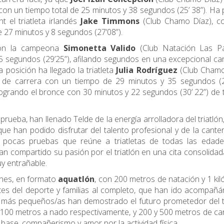
con un tiempo total de 25 minutos y 38 segundos (25’ 38”). Ha
t el triatleta irlandés
Jake Timmons
(Club Chamo Díaz), c
e 27 minutos y 8 segundos (27’08”).
con la campeona
Simonetta Valido
(Club Natación Las Pa
25 segundos (29’25”), afilando segundos en una excepcional ca
a posición ha llegado la triatleta
Julia Rodríguez
(Club Chamo
de carrera con un tiempo de 29 minutos y 35 segundos (29
logrando el bronce con 30 minutos y 22 segundos (30’ 22”) de
prueba, han llenado Telde de la energía arrolladora del triatlón
e han podido disfrutar del talento profesional y de la cant
s pocas pruebas que reúne a triatletas de todas las edade
an compartido su pasión por el triatlón en una cita consolidad
uy entrañable.
vines, en formato
aquatlón
, con 200 metros de natación y 1 ki
ntes del deporte y familias al completo, que han ido acompañ
 más pequeños/as han demostrado el futuro prometedor del t
y 100 metros a nado respectivamente, y 200 y 500 metros de ca
 base, compañerismo y amor por la actividad física.