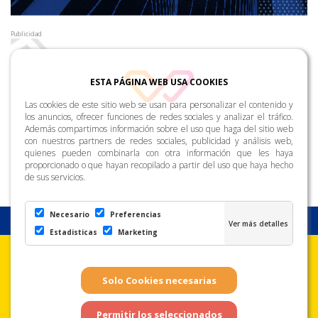
Publicidad
ESTA PÁGINA WEB USA COOKIES
Las cookies de este sitio web se usan para personalizar el contenido y
los anuncios, ofrecer funciones de redes sociales y analizar el tráfico.
Además compartimos información sobre el uso que haga del sitio web
con nuestros partners de redes sociales, publicidad y análisis web,
quienes pueden combinarla con otra información que les haya
proporcionado o que hayan recopilado a partir del uso que haya hecho
de sus servicios.
Necesario
Preferencias
Estadisticas
Marketing
Aviso Legal
Condiciones de uso
Política de
Privacidad