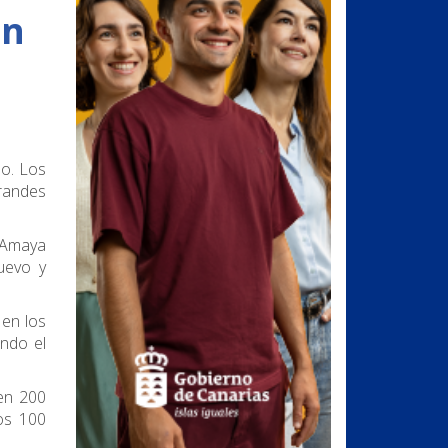
un
ño. Los
grandes
 Amaya
uevo y
 en los
endo el
en 200
os 100