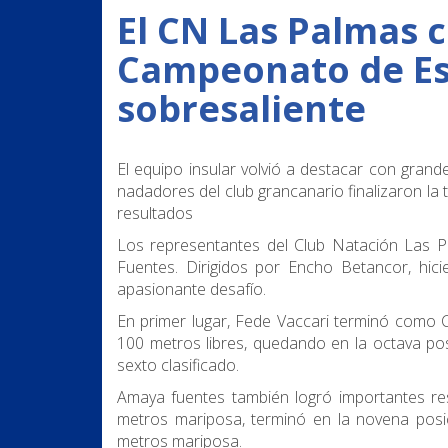
El CN Las Palmas 
Campeonato de Es
sobresaliente
El equipo insular volvió a destacar con gran
nadadores del club grancanario finalizaron la
resultados
Los representantes del Club Natación Las P
Fuentes. Dirigidos por Encho Betancor, hic
apasionante desafío.
En primer lugar, Fede Vaccari terminó como C
100 metros libres, quedando en la octava pos
sexto clasificado.
Amaya fuentes también logró importantes r
metros mariposa, terminó en la novena pos
metros mariposa.