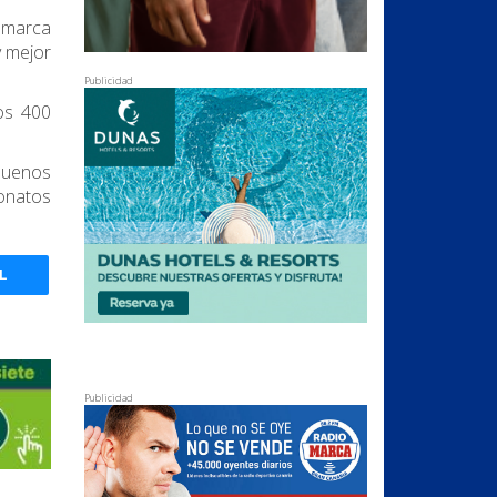
 marca
y mejor
Publicidad
los 400
buenos
eonatos
L
Publicidad