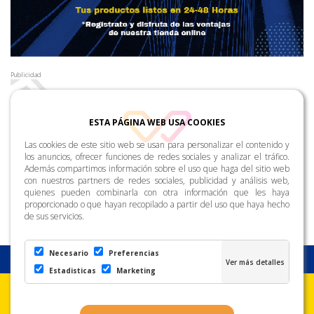
Publicidad
ESTA PÁGINA WEB USA COOKIES
Las cookies de este sitio web se usan para personalizar el contenido y
los anuncios, ofrecer funciones de redes sociales y analizar el tráfico.
Además compartimos información sobre el uso que haga del sitio web
con nuestros partners de redes sociales, publicidad y análisis web,
quienes pueden combinarla con otra información que les haya
proporcionado o que hayan recopilado a partir del uso que haya hecho
de sus servicios.
Necesario
Preferencias
Estadisticas
Marketing