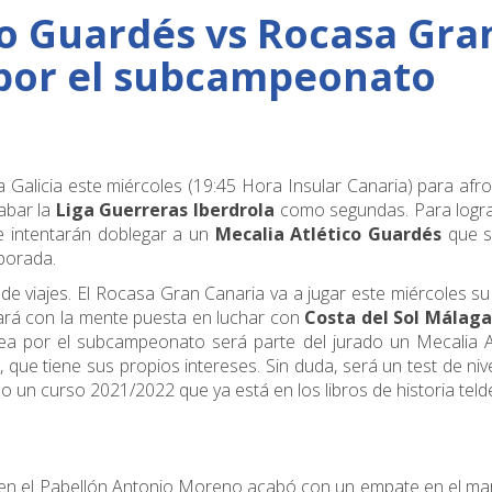
co Guardés vs Rocasa Gra
 por el subcampeonato
a Galicia este miércoles (19:45 Hora Insular Canaria) para afro
cabar la
Liga Guerreras Iberdrola
como segundas. Para logra
e intentarán doblegar a un
Mecalia Atlético Guardés
que s
porada.
de viajes. El Rocasa Gran Canaria va a jugar este miércoles su
ará con la mente puesta en luchar con
Costa del Sol Málaga
ea por el subcampeonato será parte del jurado un Mecalia A
, que tiene sus propios intereses. Sin duda, será un test de niv
o un curso 2021/2022 que ya está en los libros de historia teld
ó en el Pabellón Antonio Moreno acabó con un empate en el m