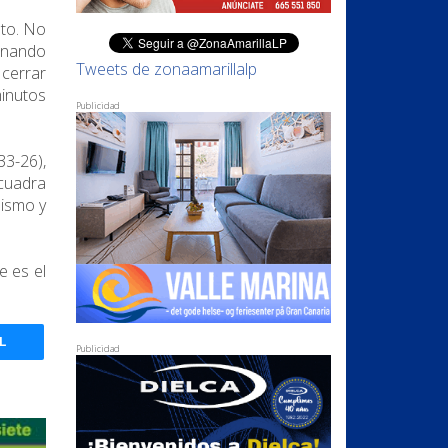
ato. No
minando
Tweets de zonaamarillalp
 cerrar
minutos
Publicidad
33-26),
cuadra
mismo y
e es el
L
Publicidad