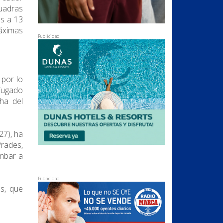
cuadras
os a 13
máximas
Publicidad
 por lo
 jugado
cha del
27), ha
rades,
umbar a
Publicidad
as, que