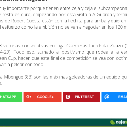
muy importante porque tienen entre ceja y ceja el subcampeon
 le resta es duro, empezando por esta visita a A Guarda y ter
cas de Robert Cuesta están con la flechita para arriba y quieren
l esfuerzo como la ambición no se van a negociar en los 120 
3 victorias consecutivas en Liga Guerreras Iberdrola: Zuazo (
4-29). Todo eso, sumado al positivismo que rodea a la es
an Cup, hacen que este final de competición se vea con opti
van a pelear con todo.
ayna Mbengue (83) son las máximas goleadoras de un equipo qu
o.
HATSAPP
GOOGLE+
PINTEREST
EMAI