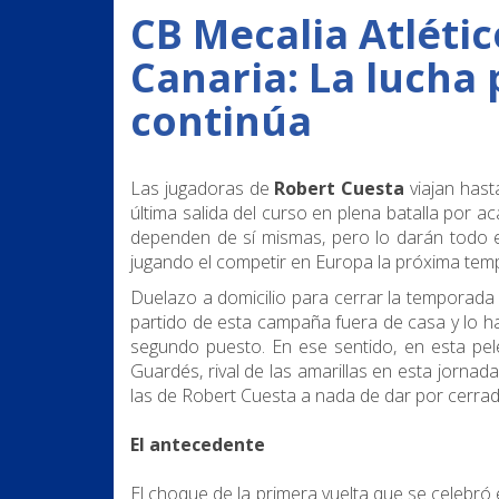
CB Mecalia Atléti
Canaria: La lucha
continúa
Las jugadoras de
Robert Cuesta
viajan hast
última salida del curso en plena batalla por a
dependen de sí mismas, pero lo darán todo 
jugando el competir en Europa la próxima tem
Duelazo a domicilio para cerrar la temporada 
partido de esta campaña fuera de casa y lo h
segundo puesto. En ese sentido, en esta pel
Guardés, rival de las amarillas en esta jornada
las de Robert Cuesta a nada de dar por cerrad
El antecedente
El choque de la primera vuelta que se celebr