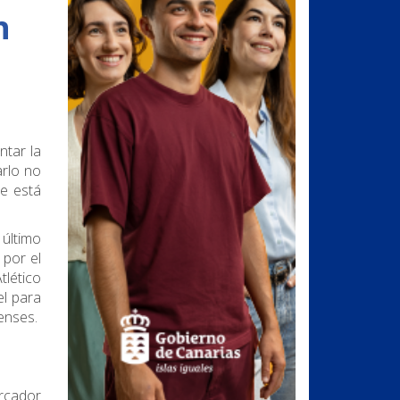
n
ntar la
rlo no
e está
 último
por el
tlético
el para
enses.
arcador