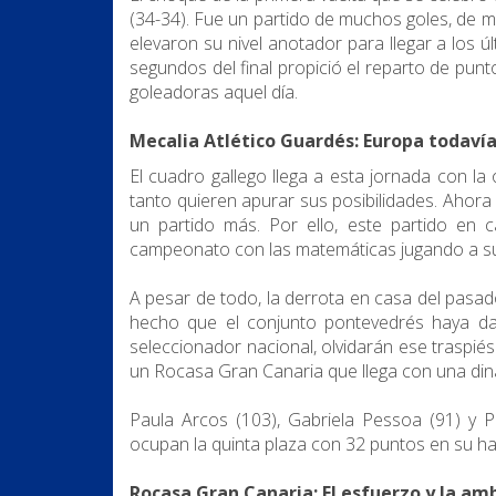
(34-34). Fue un partido de muchos goles, de 
elevaron su nivel anotador para llegar a los 
segundos del final propició el reparto de p
goleadoras aquel día.
Mecalia Atlético Guardés: Europa todavía
El cuadro gallego llega a esta jornada con l
tanto quieren apurar sus posibilidades. Ahor
un partido más. Por ello, este partido en ca
campeonato con las matemáticas jugando a su
A pesar de todo, la derrota en casa del pasad
hecho que el conjunto pontevedrés haya dad
seleccionador nacional, olvidarán ese traspié
un Rocasa Gran Canaria que llega con una diná
Paula Arcos (103), Gabriela Pessoa (91) y Pa
ocupan la quinta plaza con 32 puntos en su ha
Rocasa Gran Canaria: El esfuerzo y la am