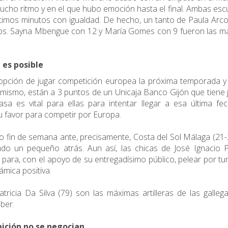
mucho ritmo y en el que hubo emoción hasta el final. Ambas es
últimos minutos con igualdad. De hecho, un tanto de Paula Arc
untos. Sayna Mbengue con 12 y María Gomes con 9 fueron las 
 es posible
a opción de jugar competición europea la próxima temporada y
a mismo, están a 3 puntos de un Unicaja Banco Gijón que tiene
sa es vital para ellas para intentar llegar a esa última fe
 favor para competir por Europa.
o fin de semana ante, precisamente, Costa del Sol Málaga (21-
o un pequeño atrás. Aun así, las chicas de José Ignacio P
s para, con el apoyo de su entregadísimo público, pelear por t
mica positiva.
tricia Da Silva (79) son las máximas artilleras de las galleg
ber.
bición no se negocian