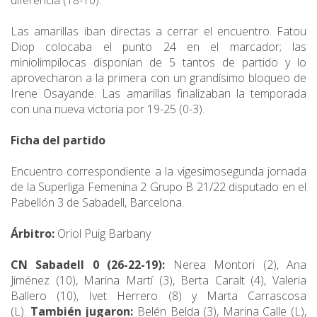
diferencia (18-10).
Las amarillas iban directas a cerrar el encuentro. Fatou
Diop colocaba el punto 24 en el marcador; las
miniolimpilocas disponían de 5 tantos de partido y lo
aprovecharon a la primera con un grandísimo bloqueo de
Irene Osayande. Las amarillas finalizaban la temporada
con una nueva victoria por 19-25 (0-3).
Ficha del partido
Encuentro correspondiente a la vigesimosegunda jornada
de la Superliga Femenina 2 Grupo B 21/22 disputado en el
Pabellón 3 de Sabadell, Barcelona.
Árbitro:
Oriol Puig Barbany
CN Sabadell 0 (26-22-19):
Nerea Montori (2), Ana
Jiménez (10), Marina Martí (3), Berta Caralt (4), Valeria
Ballero (10), Ivet Herrero (8) y Marta Carrascosa
(L).
También jugaron:
Belén Belda (3), Marina Calle (L),