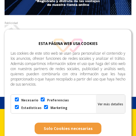
Publicidad
ESTA PÁGINA WEB USA COOKIES
Las cookies de este sitio web se usan para personalizar el contenido y
los anuncios, ofrecer funciones de redes sociales y analizar el tráfico.
Además compartimos información sobre el uso que haga del sitio web
con nuestros partners de redes sociales, publicidad y análisis web,
quienes pueden combinarla con otra información que les haya
proporcionado o que hayan recopilado a partir del uso que haya hecho
de sus servicios.
Necesario
Preferencias
Estadisticas
Marketing