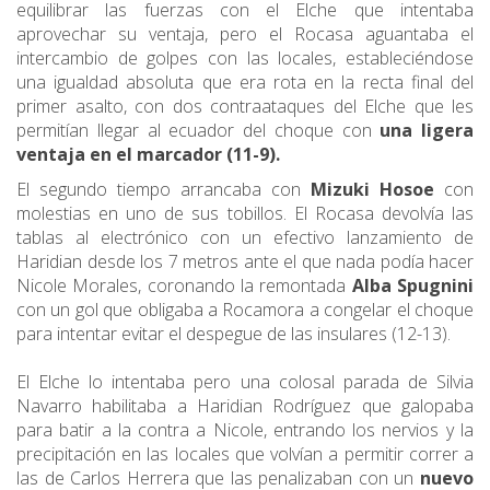
equilibrar las fuerzas con el Elche que intentaba
aprovechar su ventaja, pero el Rocasa aguantaba el
intercambio de golpes con las locales, estableciéndose
una igualdad absoluta que era rota en la recta final del
primer asalto, con dos contraataques del Elche que les
permitían llegar al ecuador del choque con
una ligera
ventaja en el marcador (11-9).
El segundo tiempo arrancaba con
Mizuki Hosoe
con
molestias en uno de sus tobillos. E
l Rocasa devolvía las
tablas al electrónico con un efectivo lanzamiento de
Haridian desde los 7 metros ante el que nada podía hacer
Nicole Morales, coronando la remontada
Alba Spugnini
con un gol que obligaba a Rocamora a congelar el choque
para intentar evitar el despegue de las insulares (12-13).
El Elche lo intentaba pero una colosal parada de Silvia
Navarro habilitaba a Haridian Rodríguez que galopaba
para batir a la contra a Nicole, entrando los nervios y la
precipitación en las locales que volvían a permitir correr a
las de Carlos Herrera que las penalizaban con un
nuevo