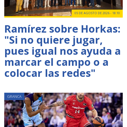
05 DE AGOSTO DE 2026 - 18:10
Ramírez sobre Horkas:
"Si no quiere jugar,
pues igual nos ayuda a
marcar el campo o a
colocar las redes"
GRANCA