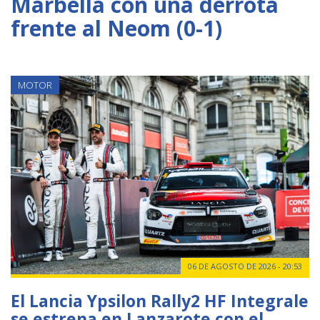
Marbella con una derrota
frente al Neom (0-1)
MOTOR
06 DE AGOSTO DE 2026 - 20:53
El Lancia Ypsilon Rally2 HF Integrale
se estrena en Lanzarote con el