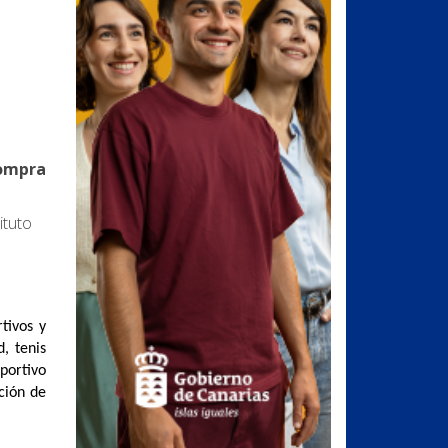
compra
ituto
tivos y
, tenis
eportivo
ción de