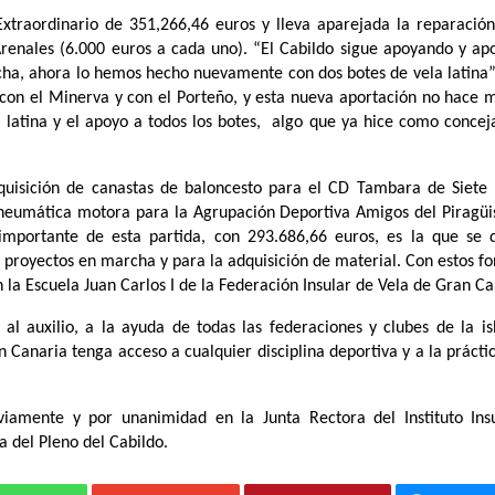
xtraordinario de 351,266,46 euros y lleva aparejada la reparación
 Arenales (6.000 euros a cada uno). “El Cabildo sigue apoyando y ap
lucha, ahora lo hemos hecho nuevamente con dos botes de vela latina”
con el Minerva y con el Porteño, y esta nueva aportación no hace 
 latina y el apoyo a todos los botes, algo que ya hice como conceja
dquisición de canastas de baloncesto para el CD Tambara de Siete
 neumática motora para la Agrupación Deportiva Amigos del Piragü
importante de esta partida, con 293.686,66 euros, es la que se 
 proyectos en marcha y para la adquisición de material. Con estos fo
n la Escuela Juan Carlos I de la Federación Insular de Vela de Gran C
 al auxilio, a la ayuda de todas las federaciones y clubes de la is
n Canaria tenga acceso a cualquier disciplina deportiva y a la prácti
iamente y por unanimidad en la Junta Rectora del Instituto Ins
 del Pleno del Cabildo.