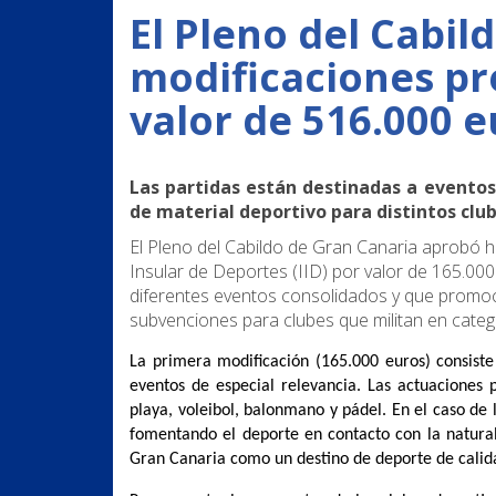
El Pleno del Cabil
modificaciones pr
valor de 516.000 
Las partidas están destinadas a eventos
de material deportivo para distintos clu
El Pleno del Cabildo de Gran Canaria aprobó h
Insular de Deportes (IID) por valor de 165.00
diferentes eventos consolidados y que promocio
subvenciones para clubes que militan en categ
La primera modificación (165.000 euros) consiste
eventos de especial relevancia. Las actuaciones 
playa, voleibol, balonmano y pádel. En el caso de 
fomentando el deporte en contacto con la natura
Gran Canaria como un destino de deporte de calidad