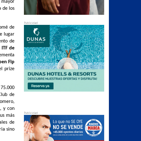
a mayor
o de los
Publicidad
lomé de
e lugar
ento de
 ITF de
rementa
pen Fip
l prize
 75.000
Club de
Romero,
, y con
Publicidad
sus más
ales de
ria sino