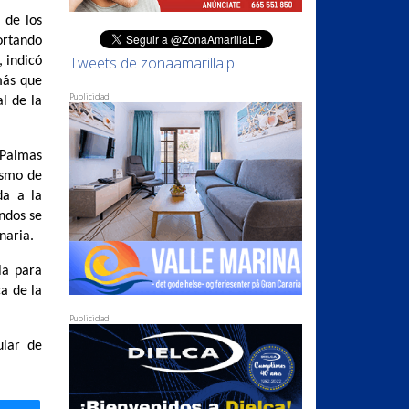
 de los
ortando
Tweets de zonaamarillalp
, indicó
más que
Publicidad
l de la
 Palmas
ismo de
da a la
ndos se
anaria.
la para
ca de la
Publicidad
ular de