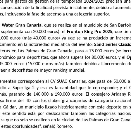
ivos para gastos de gestión de la temporada 2024/2025 precisan un
 consecución de la finalidad prevista inicialmente, debido al aument
s, incluyendo la fase de ascenso a una categoría superior.
Water Gran Canaria,
que se realiza en el municipio de San Barto
e suplementa con 20.000 euros); el
Fronton King Pro 2025,
que tien
5.000 euros (más 40.000 euros) ya uqe se ha producido un increm
recimiento en la notoriedad mediática del evento;
Sand Series Classic
nteras en Las Palmas de Gran Canaria, pasa a 75.000 euros (se inc
onómico para deportistas, que ahora supera los 80.000 euros; y el
O
45.000 euros (15.000 euros más) también debido al incremento de
raer a deportistas de mayor ranking mundial.
plementan corresponden al CV SUAC Canarias, que pasa de 50.000 a
dió a Superliga 2 y esa es la cantidad que le corresponde; y el 
ás, pasando de 140.000 a 190.000 euros. El consejero Aridany 
o firme del IID con los clubes grancanarios de categoría nacional
a Gáldar, un municipio ligado históricamente con este deporte en 
 este sentido está por deslocalizar también las categorías nacion
 para que no solo se realicen en la ciudad de Las Palmas de Gran Cana
 estas oportunidades”, señaló Romero.