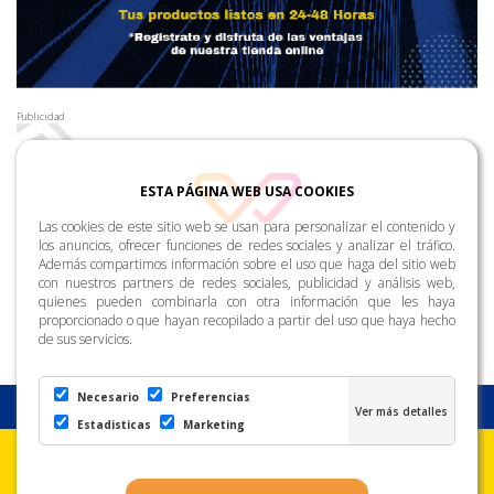
Publicidad
ESTA PÁGINA WEB USA COOKIES
Las cookies de este sitio web se usan para personalizar el contenido y
los anuncios, ofrecer funciones de redes sociales y analizar el tráfico.
Además compartimos información sobre el uso que haga del sitio web
con nuestros partners de redes sociales, publicidad y análisis web,
quienes pueden combinarla con otra información que les haya
proporcionado o que hayan recopilado a partir del uso que haya hecho
de sus servicios.
Necesario
Preferencias
Estadisticas
Marketing