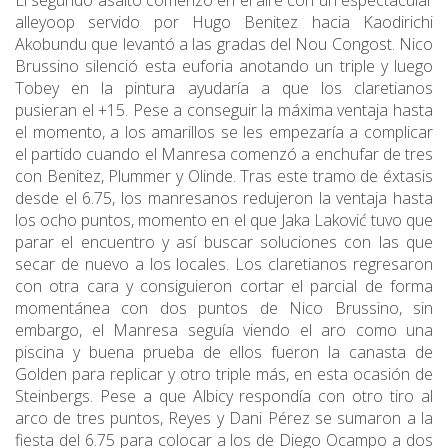
El segundo asalto comenzó en el aire con un espectacular
alleyoop servido por Hugo Benitez hacia Kaodirichi
Akobundu que levantó a las gradas del Nou Congost. Nico
Brussino silenció esta euforia anotando un triple y luego
Tobey en la pintura ayudaría a que los claretianos
pusieran el +15. Pese a conseguir la máxima ventaja hasta
el momento, a los amarillos se les empezaría a complicar
el partido cuando el Manresa comenzó a enchufar de tres
con Benitez, Plummer y Olinde. Tras este tramo de éxtasis
desde el 6.75, los manresanos redujeron la ventaja hasta
los ocho puntos, momento en el que Jaka Laković tuvo que
parar el encuentro y así buscar soluciones con las que
secar de nuevo a los locales. Los claretianos regresaron
con otra cara y consiguieron cortar el parcial de forma
momentánea con dos puntos de Nico Brussino, sin
embargo, el Manresa seguía viendo el aro como una
piscina y buena prueba de ellos fueron la canasta de
Golden para replicar y otro triple más, en esta ocasión de
Steinbergs. Pese a que Albicy respondía con otro tiro al
arco de tres puntos, Reyes y Dani Pérez se sumaron a la
fiesta del 6.75 para colocar a los de Diego Ocampo a dos