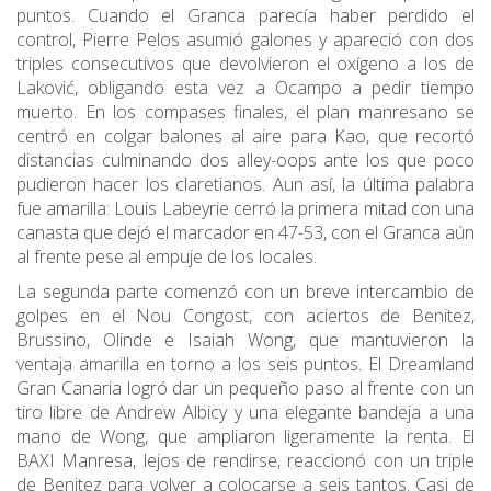
puntos. Cuando el Granca parecía haber perdido el
control, Pierre Pelos asumió galones y apareció con dos
triples consecutivos que devolvieron el oxígeno a los de
Laković, obligando esta vez a Ocampo a pedir tiempo
muerto. En los compases finales, el plan manresano se
centró en colgar balones al aire para Kao, que recortó
distancias culminando dos alley-oops ante los que poco
pudieron hacer los claretianos. Aun así, la última palabra
fue amarilla: Louis Labeyrie cerró la primera mitad con una
canasta que dejó el marcador en 47-53, con el Granca aún
al frente pese al empuje de los locales.
La segunda parte comenzó con un breve intercambio de
golpes en el Nou Congost, con aciertos de Benitez,
Brussino, Olinde e Isaiah Wong, que mantuvieron la
ventaja amarilla en torno a los seis puntos. El Dreamland
Gran Canaria logró dar un pequeño paso al frente con un
tiro libre de Andrew Albicy y una elegante bandeja a una
mano de Wong, que ampliaron ligeramente la renta. El
BAXI Manresa, lejos de rendirse, reaccionó con un triple
de Benitez para volver a colocarse a seis tantos. Casi de