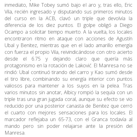
inmediato, Mike Tobey sumó bajo el aro y, tras ello, Eric
Vila, recién ingresado y disputando sus primeros minutos
del curso en la ACB, clavó un triple que devolvía la
diferencia de los diez puntos. El golpe obligó a Diego
Ocampo a solicitar tiempo muerto. A la vuelta, los locales
encontraron ritmo en ataque con acciones de Agustín
Ubal y Benitez, mientras que en el lado amarillo emergía
con fuerza el propio Vila, reivindicándose con otro acierto
desde el 6.75 y dejando claro que quería más
protagonismo en la rotación de Laković. El Manresa no se
rindió: Ubal continuó tirando del carro y Kao sumó desde
el tiro libre, combinando su energía interior con puntos
valiosos para mantener a los suyos en la pelea. Tras
varios minutos sin anotar, Albicy rompió la sequía con un
triple tras una gran jugada coral, aunque su efecto se vio
reducido por una posterior canasta de Benitez que cerró
el cuarto con mejores sensaciones para los locales. El
marcador reflejaba un 65-73, con el Granca todavía al
mando pero sin poder relajarse ante la presión del
Manresa.