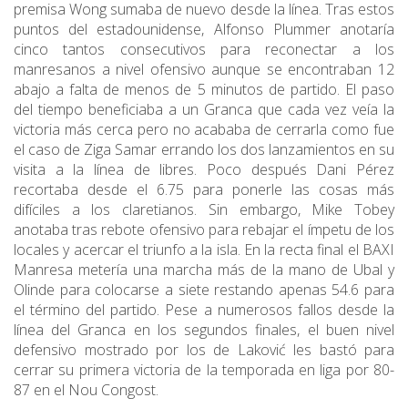
premisa Wong sumaba de nuevo desde la línea. Tras estos
puntos del estadounidense, Alfonso Plummer anotaría
cinco tantos consecutivos para reconectar a los
manresanos a nivel ofensivo aunque se encontraban 12
abajo a falta de menos de 5 minutos de partido. El paso
del tiempo beneficiaba a un Granca que cada vez veía la
victoria más cerca pero no acababa de cerrarla como fue
el caso de Ziga Samar errando los dos lanzamientos en su
visita a la línea de libres. Poco después Dani Pérez
recortaba desde el 6.75 para ponerle las cosas más
difíciles a los claretianos. Sin embargo, Mike Tobey
anotaba tras rebote ofensivo para rebajar el ímpetu de los
locales y acercar el triunfo a la isla. En la recta final el BAXI
Manresa metería una marcha más de la mano de Ubal y
Olinde para colocarse a siete restando apenas 54.6 para
el término del partido. Pese a numerosos fallos desde la
línea del Granca en los segundos finales, el buen nivel
defensivo mostrado por los de Laković les bastó para
cerrar su primera victoria de la temporada en liga por 80-
87 en el Nou Congost.